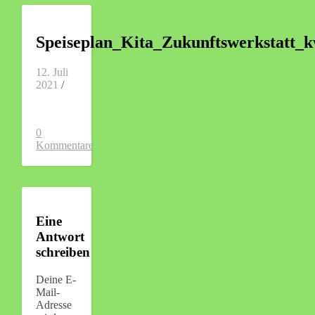
Speiseplan_Kita_Zukunftswerkstatt_
12. Juli
2021
/
0
Kommentare
Eine
Antwort
schreiben
Deine E-
Mail-
Adresse