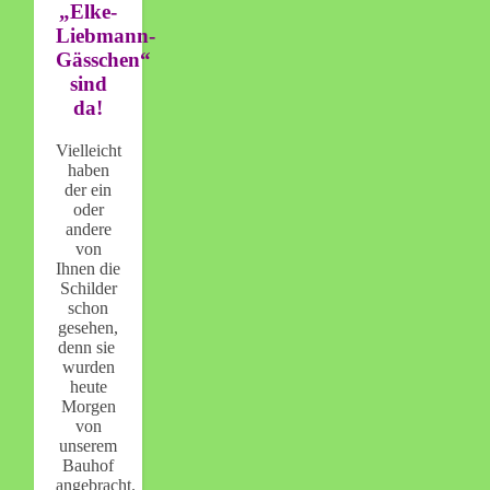
„Elke-
Liebmann-
Gässchen“
sind
da!
Vielleicht
haben
der ein
oder
andere
von
Ihnen die
Schilder
schon
gesehen,
denn sie
wurden
heute
Morgen
von
unserem
Bauhof
angebracht.