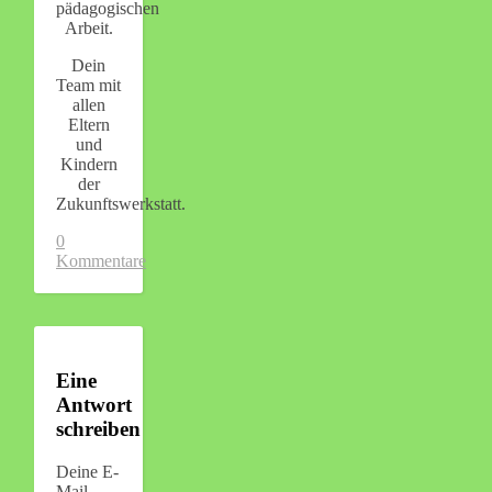
pädagogischen
Arbeit.
Dein
Team mit
allen
Eltern
und
Kindern
der
Zukunftswerkstatt.
0
Kommentare
Eine
Antwort
schreiben
Deine E-
Mail-