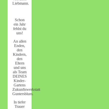
Liebmann.
Schon
ein Jahr
fehlst du
uns!
An allen
Enden,
den
Kindern,
den
Eltern
und uns
als Team
DEINES
Kinder-
Gartens
Zukunftswerkstatt
Guntersblum.
In tiefer
Trauer