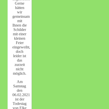
Gerne
hätten
wir
gemeinsam
mit
Ihnen die
Schilder
mit einer
kleinen
Feier
eingeweiht,
doch
leider ist
das
zurzeit
nicht
möglich.
Am
Samstag
den
06.02.2021
ist der
Todestag
von Elke