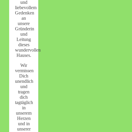
und
liebevollem
Gedenken
an
unsere
Gründerin
und
Leitung
dieses
wundervollen
Hauses.
Wir
vermissen
Dich
unendlich
und
tragen
dich
tagtäglich
in
unserem
Herzen
und in
unserer