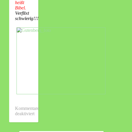
heißt
Bibel.
Verflixt
schwierig!!!
Kommentare
deaktiviert
für
Zu
Besuch