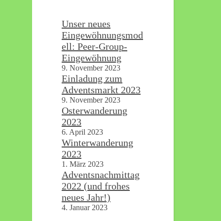
im
Gutenberg-
Museum
Unser neues
Eingewöhnungsmod
ell: Peer-Group-
Eingewöhnung
9. November 2023
Einladung zum
Adventsmarkt 2023
9. November 2023
Osterwanderung
2023
6. April 2023
Winterwanderung
2023
1. März 2023
Adventsnachmittag
2022 (und frohes
neues Jahr!)
4. Januar 2023