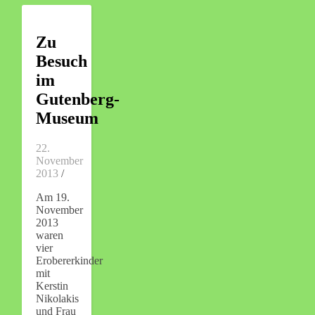
Zu
Besuch
im
Gutenberg-
Museum
22.
November
2013
/
Am 19.
November
2013
waren
vier
Erobererkinder
mit
Kerstin
Nikolakis
und Frau