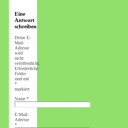
Eine
Antwort
schreiben
Deine E-
Mail-
Adresse
wird
nicht
veröffentlicht.
Erforderliche
Felder
sind mit
*
markiert
Name
*
E-Mail-
Adresse
*